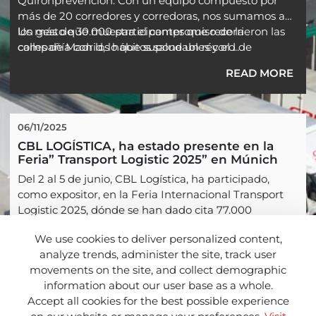
Quirónprevención. Con un equipo compuesto por
más de 20 corredores y corredoras, nos sumamos a
los más de 30.000 participantes que recorrieron las
Un gesto que muestra el compromiso de la
calles de Madrid, lo que supone un récord de
compañía con los hábitos saludables y el ...
participación.
READ MORE
06/11/2025
CBL LOGÍSTICA, ha estado presente en la 
Feria” Transport Logistic 2025” en Múnich
Del 2 al 5 de junio, CBL Logística, ha participado,
como expositor, en la Feria Internacional Transport
Logistic 2025, dónde se han dado cita 77.000
visitantes profesionales, provenientes de más de 130
We use cookies to deliver personalized content,
países , por lo que se ha confirmado como punto de
READ MORE
analyze trends, administer the site, track user
encuentro imprescindible, para las compañías líderes
movements on the site, and collect demographic
en logística, movilidad, TI y Supply Chain de Europa.
information about our user base as a whole.
Accept all cookies for the best possible experience
Nuestra valoración final, es ...
Page 1 of 3