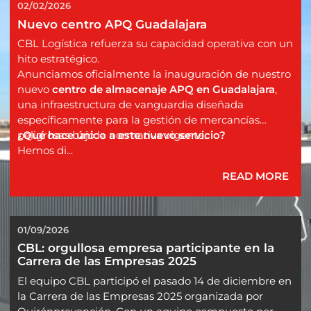
02/02/2026
Nuevo centro APQ Guadalajara
CBL Logística refuerza su capacidad operativa con un
hito estratégico.
Anunciamos oficialmente la inauguración de nuestro
nuevo
centro de almacenaje APQ en Guadalajara
,
una infraestructura de vanguardia diseñada
específicamente para la gestión de mercancías
peligrosas bajo la normativa vigente.
¿Qué hace único a este nuevo servicio?
Hemos di...
READ MORE
01/09/2026
CBL: orgullosa empresa participante en la 
Carrera de las Empresas 2025
El equipo CBL participó el pasado 14 de diciembre en
la Carrera de las Empresas 2025 organizada por