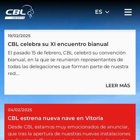
19/02/2025
CBL celebra su XI encuentro bianual
El pasado 15 de febrero, CBL celebró su convención
bianual, en la que se reunieron representantes de
todas las delegaciones que forman parte de nuestra
red.
LEER MÁS
El encuentro se celebró en Madrid y los asistentes
pudieron conocer los próximos retos a los que se
enfrenta la compañía, reencontrarse en un ambiente
de confianza y colaboración, aprovechando además
04/02/2025
la oportunidad para estar al co...
CBL estrena nueva nave en Vitoria
Desde CBL estamos muy emocionados de anunciar,
que tras la apertura de nuestras nuevas instalaciones