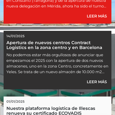
en Constantí (Tarragona) y de la apertura de nuestra
nueva delegación en Mérida, ahora ha sido el turno
de nuestra delegación de Vitoria.
LEER MÁS
Desde el pasado 1 de junio, nos hemos trasladado a
una nuevas instalaciones en Vitoria, por lo que
contamos más de 1.000 metros cuadrados para
14/01/2025
seguir...
Apertura de nuevos centros Contract 
Logistics en la zona centro y en Barcelona
No podemos estar más orgullosos de anunciar que
empezamos el 2025 con la apertura de dos nuevos
almacenes, uno en la zona Centro, concretamente en
Yeles. Se trata de un nuevo almacén de 10.000 m2
que complementa nuestros otros 50.000 m2,
LEER MÁS
ubicados en dicha área.
En la provincia de Barcelona, concretamente en el
área de Vallés, también estrenamos una instalación
01/01/2025
con otros 10.000 m2 que a...
Nuestra plataforma logística de Illescas 
renueva su certificado ECOVADIS