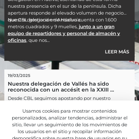
nuestra presencia en el sur de la península. Dicha
apertura responde al elevado volumen de negocio
que CBL gestiona en Andalucía.
Nuestra delegación de Huelva cuenta con 1.600
metros cuadrados y 9 muelles,
junto a un gran
equipo de repartidores y personal de almacén y
oficinas
, que nos...
LEER MÁS
19/03/2025
Nuestra delegación de Vallés ha sido 
reconocida con un accésit en la XXIII 
edición de los Premios MC MUTUAL 
Desde CBL seguimos apostando por nuestro
"Antonio Baró" a la Prevención de Riesgos 
compromiso en todos los aspectos de la prevención
Laborales
Usamos cookies para mostrar contenidos
de riegos laborales, por lo que no podemos hacer otra
personalizados, analizar tendencias, administrar el
cosa que felicitar a nuestros compañer@s por el
sitio, llevar un seguimiento de los movimientos de
esfuerzo dedicado y animarlos a seguir trabando en
LEER MÁS
los usuarios en el sitio y recopilar información
esta línea.
demográfica sobre nuestra base de usuarios en su