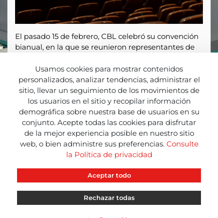
El pasado 15 de febrero, CBL celebró su convención
bianual, en la que se reunieron representantes de
todas las delegaciones que forman parte de nuestra
red.
Usamos cookies para mostrar contenidos
personalizados, analizar tendencias, administrar el
El encuentro se celebró en Madrid y los asistentes
sitio, llevar un seguimiento de los movimientos de
pudieron conocer los próximos retos a los que se
los usuarios en el sitio y recopilar información
enfrenta la compañía, reencontrarse en un
demográfica sobre nuestra base de usuarios en su
ambiente de confianza y colaboración,
conjunto. Acepte todas las cookies para disfrutar
aprovechando además la oportunidad para estar al
de la mejor experiencia posible en nuestro sitio
corriente de los proyectos en los que se encuentra
web, o bien administre sus preferencias.
Consulte
inmersa la organización.
la Política de privacidad
Aceptar todo
Rechazar todas
CBL
CBL
CBL
INFO
NEWS
RED