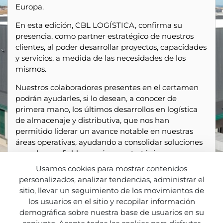
Europa.
En esta edición, CBL LOGÍSTICA, confirma su
presencia, como partner estratégico de nuestros
clientes, al poder desarrollar proyectos, capacidades
y servicios, a medida de las necesidades de los
mismos.
Nuestros colaboradores presentes en el certamen
podrán ayudarles, si lo desean, a conocer de
primera mano, los últimos desarrollos en logística
de almacenaje y distributiva, que nos han
permitido liderar un avance notable en nuestras
áreas operativas, ayudando a consolidar soluciones
novedosas y fiables, en áreas estratégicas para
nuestros clientes.
Usamos cookies para mostrar contenidos
personalizados, analizar tendencias, administrar el
Esperamos poder vernos en breve, convencidos de
sitio, llevar un seguimiento de los movimientos de
que la visita a nuestro “stand” , siempre será un
los usuarios en el sitio y recopilar información
interesante punto de encuentro, dónde nuestro
demográfica sobre nuestra base de usuarios en su
equipo, estará disponible para responder a todas