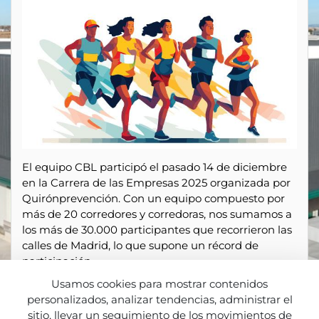
El equipo CBL participó el pasado 14 de diciembre
en la Carrera de las Empresas 2025 organizada por
Quirónprevención. Con un equipo compuesto por
más de 20 corredores y corredoras, nos sumamos a
los más de 30.000 participantes que recorrieron las
calles de Madrid, lo que supone un récord de
participación.
Usamos cookies para mostrar contenidos
Un gesto que muestra el compromiso de la
personalizados, analizar tendencias, administrar el
compañía con los hábitos saludables y el cuidado
sitio, llevar un seguimiento de los movimientos de
de uno mismo como punto de partida básico para