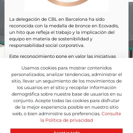
La delegación de CBL en Barcelona ha sido
reconocida con la medalla de bronce en Ecovadis,
un hito que refleja el trabajo y la implicación del
equipo en materia de sostenibilidad y
responsabilidad social corporativa.
Este reconocimiento pone en valor las iniciativas
impulsadas en ámbitos como el respeto al medio
Usamos cookies para mostrar contenidos
ambiente, las buenas prácticas laborales y la ética
personalizados, analizar tendencias, administrar el
empresarial. Un esfuerzo colectivo que demuestra
sitio, llevar un seguimiento de los movimientos de
el compromiso de CBL por integrar la sostenibilidad
los usuarios en el sitio y recopilar información
en su día a día.
demográfica sobre nuestra base de usuarios en su
La obtención de esta medalla supone un impulso
conjunto. Acepte todas las cookies para disfrutar
para seguir avanzando, reforzando las acciones ya
de la mejor experiencia posible en nuestro sitio
en marcha y apostando por una mejora continua
web, o bien administre sus preferencias.
Consulte
en todos los aspectos relacionados con la RSC.
la Política de privacidad
Aceptar todo