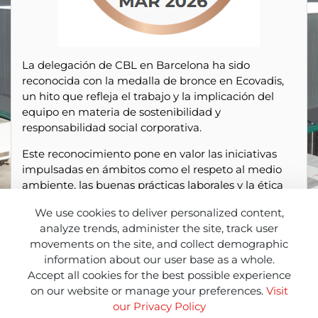
La delegación de CBL en Barcelona ha sido
reconocida con la medalla de bronce en Ecovadis,
un hito que refleja el trabajo y la implicación del
equipo en materia de sostenibilidad y
responsabilidad social corporativa.
Este reconocimiento pone en valor las iniciativas
impulsadas en ámbitos como el respeto al medio
ambiente, las buenas prácticas laborales y la ética
empresarial. Un esfuerzo colectivo que demuestra
We use cookies to deliver personalized content,
el compromiso de CBL por integrar la sostenibilidad
analyze trends, administer the site, track user
en su día a día.
movements on the site, and collect demographic
La obtención de esta medalla supone un impulso
information about our user base as a whole.
para seguir avanzando, reforzando las acciones ya
Accept all cookies for the best possible experience
en marcha y apostando por una mejora continua
on our website or manage your preferences.
Visit
en todos los aspectos relacionados con la RSC.
our Privacy Policy