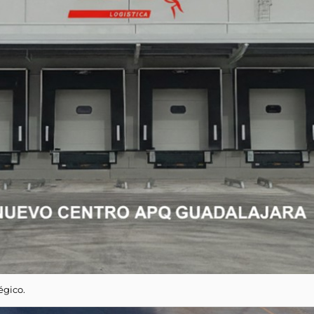
égico.
tro de almacenaje APQ en Guadalajara
, una infraestructura de va