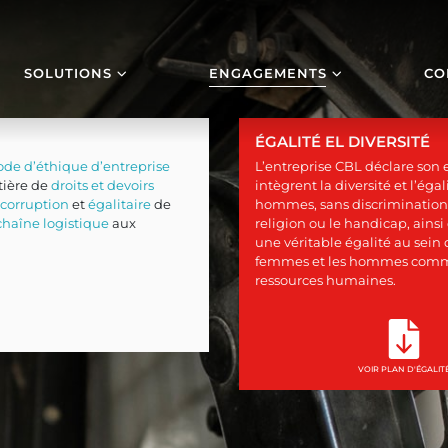
SOLUTIONS
ENGAGEMENTS
CO
ÉGALITÉ EL DIVERSITÉ
ode d’éthique d’entreprise
L’entreprise CBL déclare son 
tière de
droits et devoirs
intègrent la diversité et l’ég
-corruption
et
égalitaire
de
hommes, sans discrimination di
chaîne logistique
aux
religion ou le handicap, ains
une véritable égalité au sein 
femmes et les hommes comme p
ressources humaines.
VOIR PLAN D'ÉGALIT