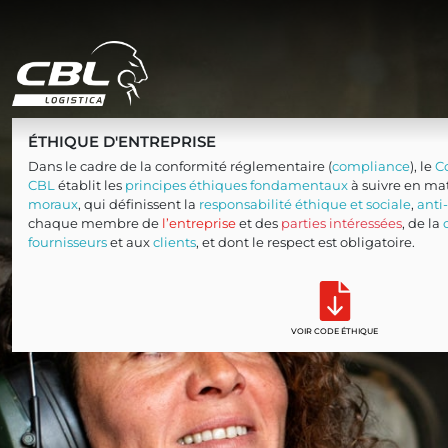
ÉTHIQUE D'ENTREPRISE
Dans le cadre de la conformité réglementaire (
compliance
), le
C
CBL
établit les
principes éthiques fondamentaux
à suivre en ma
moraux
, qui définissent la
responsabilité éthique et sociale
,
anti
chaque membre de
l’entreprise
et des
parties intéressées
, de la
fournisseurs
et aux
clients
, et dont le respect est obligatoire.
VOIR CODE ÉTHIQUE