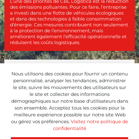
L’une des priorités de CBL Logística est la réduction
des émissions polluantes. Pour ce faire, l’entreprise
a investi dans une flotte de véhicules écologiques
et dans des technologies à faible consommation
d’énergie. Ces mesures contribuent non seulement
à la protection de l’environnement, mais
améliorent également l’efficacité opérationnelle et
réduisent les coûts logistiques.
Nous utilisons des cookies pour fournir un contenu
personnalisé, analyser les tendances, administrer
le site, suivre les mouvements des utilisateurs sur
le site et collecter des informations
démographiques sur notre base d'utilisateurs dans
son ensemble. Acceptez tous les cookies pour la
meilleure expérience possible sur notre site Web
ou gérez vos préférences.
Visitez notre politique de
TÉLÉCHARGER L'INFOGRAPHIE
confidentialité