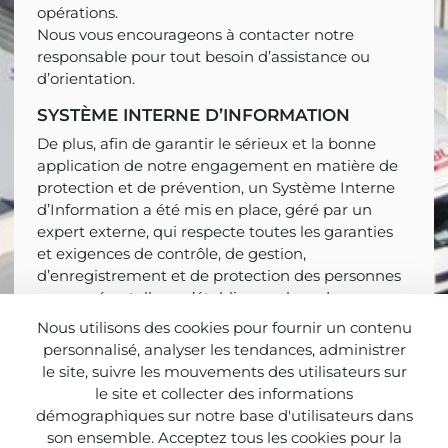
opérations.
Nous vous encourageons à contacter notre
responsable pour tout besoin d’assistance ou
d’orientation.
SYSTÈME INTERNE D’INFORMATION
De plus, afin de garantir le sérieux et la bonne
application de notre engagement en matière de
protection et de prévention, un Système Interne
d’Information a été mis en place, géré par un
expert externe, qui respecte toutes les garanties
et exigences de contrôle, de gestion,
d’enregistrement et de protection des personnes
concernées, telles qu’établies par le cadre
réglementaire pour ce type de systèmes. Ce
Nous utilisons des cookies pour fournir un contenu
Système permet à toute personne de signaler des
personnalisé, analyser les tendances, administrer
actes ou comportements contraires à notre
le site, suivre les mouvements des utilisateurs sur
engagement, ainsi que de garantir le suivi du
le site et collecter des informations
cadre réglementaire applicable.
démographiques sur notre base d'utilisateurs dans
Pour effectuer une communication relative à une
son ensemble. Acceptez tous les cookies pour la