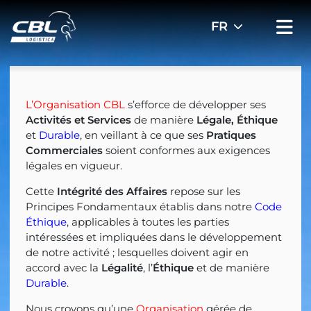
L’Organisation CBL
s’efforce de développer ses
Activités et Services
de manière
Légale, Éthique
et
Durable
, en veillant à ce que ses
Pratiques
Commerciales
soient conformes aux exigences
légales en vigueur.
Cette
Intégrité des Affaires
repose sur les
Principes Fondamentaux établis dans notre
Code
Éthique
, applicables à toutes les parties
intéressées et impliquées dans le développement
de notre activité ; lesquelles doivent agir en
accord avec la
Légalité
, l’
Éthique
et de manière
Durable
.
Nous croyons qu’une
Organisation
gérée de