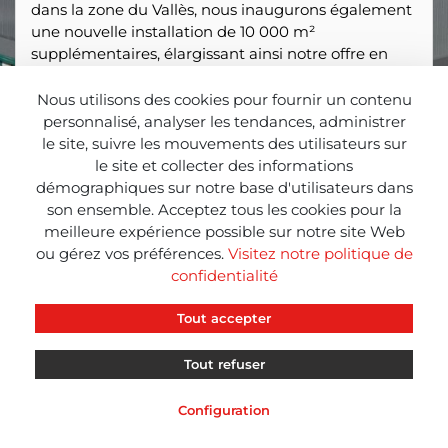
dans la zone du Vallès, nous inaugurons également
une nouvelle installation de 10 000 m²
supplémentaires, élargissant ainsi notre offre en
Contract Logistics, qui atteint désormais près de 30
000 m².
Nous utilisons des cookies pour fournir un contenu
personnalisé, analyser les tendances, administrer
Nos deux nouveaux entrepôts sont des installations
le site, suivre les mouvements des utilisateurs sur
de dernière génération, conformes à toutes les
le site et collecter des informations
normes de durabilité et de sécurité, témoignant
démographiques sur notre base d'utilisateurs dans
une fois de plus de notre engagement envers nos
son ensemble. Acceptez tous les cookies pour la
clients afin de continuer à proposer des solutions
meilleure expérience possible sur notre site Web
adaptées à leurs besoins, au sein d’une chaîne
ou gérez vos préférences.
Visitez notre politique de
d’approvisionnement intégrée.
confidentialité
Tout accepter
Tout refuser
CBL
CBL
CBL
INFO
NEWS
RED
Configuration
Mentions lég
Politique Conf
Politique Cookies
Support à Dist