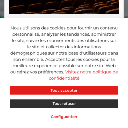
Le 15 février dernier, CBL a célébré sa convention
biennale, réunissant les représentants de toutes les
Nous utilisons des cookies pour fournir un contenu
délégations qui font partie de notre réseau.
personnalisé, analyser les tendances, administrer
le site, suivre les mouvements des utilisateurs sur
La rencontre s’est tenue à Madrid et les participants
le site et collecter des informations
ont pu découvrir les prochains défis auxquels
démographiques sur notre base d'utilisateurs dans
l’entreprise sera confrontée, se retrouver dans une
son ensemble. Acceptez tous les cookies pour la
ambiance de confiance et de collaboration, tout en
meilleure expérience possible sur notre site Web
profitant de l’occasion pour se tenir informés des
ou gérez vos préférences.
Visitez notre politique de
projets en cours au sein de l’organisation.
confidentialité
Tout accepter
Tout refuser
CBL
CBL
CBL
INFO
NEWS
RED
Configuration
Mentions lég
Politique Conf
Politique Cookies
Support à Dist