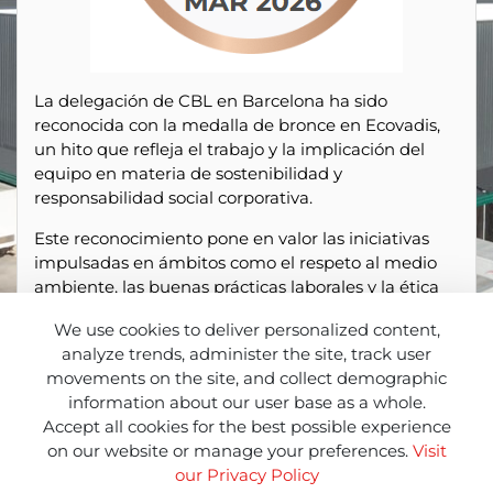
La delegación de CBL en Barcelona ha sido
reconocida con la medalla de bronce en Ecovadis,
un hito que refleja el trabajo y la implicación del
equipo en materia de sostenibilidad y
responsabilidad social corporativa.
Este reconocimiento pone en valor las iniciativas
impulsadas en ámbitos como el respeto al medio
ambiente, las buenas prácticas laborales y la ética
empresarial. Un esfuerzo colectivo que demuestra
We use cookies to deliver personalized content,
el compromiso de CBL por integrar la sostenibilidad
analyze trends, administer the site, track user
en su día a día.
movements on the site, and collect demographic
La obtención de esta medalla supone un impulso
information about our user base as a whole.
para seguir avanzando, reforzando las acciones ya
Accept all cookies for the best possible experience
en marcha y apostando por una mejora continua
on our website or manage your preferences.
Visit
en todos los aspectos relacionados con la RSC.
our Privacy Policy