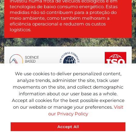
investiu numa frota de veículos ecológicos e em
tecnologias de baixo consumo energético. Estas
medidas não só contribuem para a proteção do
meio ambiente, como também melhoram a
eficiência operacional e reduzem os custos
logísticos.
We use cookies to deliver personalized content,
analyze trends, administer the site, track user
movements on the site, and collect demographic
information about our user base as a whole.
Accept all cookies for the best possible experience
on our website or manage your preferences.
Visit
BAIXAR INFOGRÁFICO
our Privacy Policy
Accept All