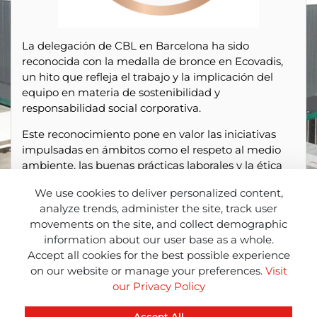
La delegación de CBL en Barcelona ha sido
reconocida con la medalla de bronce en Ecovadis,
un hito que refleja el trabajo y la implicación del
equipo en materia de sostenibilidad y
responsabilidad social corporativa.
Este reconocimiento pone en valor las iniciativas
impulsadas en ámbitos como el respeto al medio
ambiente, las buenas prácticas laborales y la ética
empresarial. Un esfuerzo colectivo que demuestra
We use cookies to deliver personalized content,
el compromiso de CBL por integrar la sostenibilidad
analyze trends, administer the site, track user
en su día a día.
movements on the site, and collect demographic
La obtención de esta medalla supone un impulso
information about our user base as a whole.
para seguir avanzando, reforzando las acciones ya
Accept all cookies for the best possible experience
en marcha y apostando por una mejora continua
on our website or manage your preferences.
Visit
en todos los aspectos relacionados con la RSC.
our Privacy Policy
Accept All