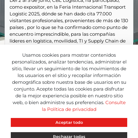
Del 2 al 5 de junio, CBL Logística, ha participado,
como expositor, en la Feria Internacional Transport
Logistic 2025, dónde se han dado cita 77.000
visitantes profesionales, provenientes de más de 130
países , por lo que se ha confirmado como punto de
encuentro imprescindible, para las compañías
líderes en logística, movilidad, TI y Supply Chain de
Europa.
Usamos cookies para mostrar contenidos
Nuestra valoración final, es muy positiva, ya que en
personalizados, analizar tendencias, administrar el
nuestro “stand” hemos recibido visitas profesionales
sitio, llevar un seguimiento de los movimientos de
de más de 300 empresas en los 4 días de actividad
los usuarios en el sitio y recopilar información
de la Feria.
demográfica sobre nuestra base de usuarios en su
conjunto. Acepte todas las cookies para disfrutar
Sin duda ha sido una gran experiencia compartida,
de la mejor experiencia posible en nuestro sitio
que pensamos renovar el la próxima edición que se
web, o bien administre sus preferencias.
Consulte
celebrará del 26 al 29 de Abril de 2027.
la Política de privacidad
Aceptar todo
Rechazar todas