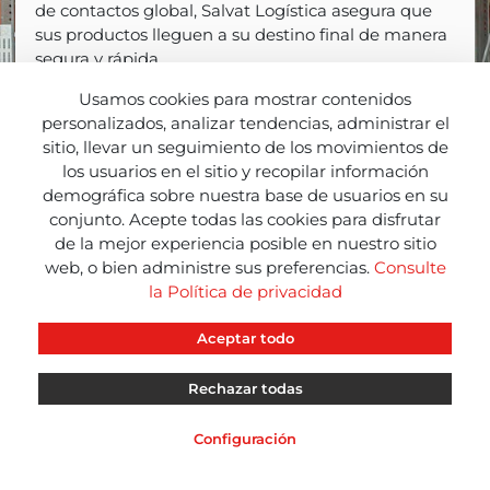
de contactos global, Salvat Logística asegura que
sus productos lleguen a su destino final de manera
segura y rápida.
Usamos cookies para mostrar contenidos
personalizados, analizar tendencias, administrar el
sitio, llevar un seguimiento de los movimientos de
los usuarios en el sitio y recopilar información
demográfica sobre nuestra base de usuarios en su
conjunto. Acepte todas las cookies para disfrutar
de la mejor experiencia posible en nuestro sitio
web, o bien administre sus preferencias.
Consulte
la Política de privacidad
Aceptar todo
Rechazar todas
CBL
CBL
CBL
INFO
NEWS
RED
Configuración
Aviso Legal
Aviso de Privacidad
Política de Cookies
Soporte R