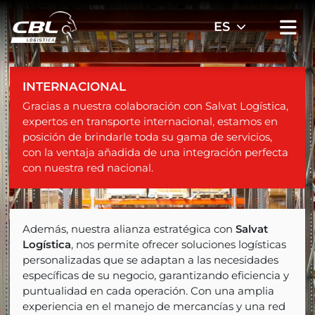
INTERNACIONAL
Gracias a nuestra colaboración con Salvat Logística,
expertos en transporte internacional, estamos en
posición de brindarle toda su gama de servicios,
con la ventaja añadida de una integración perfecta
con nuestra red nacional.
Además, nuestra alianza estratégica con
Salvat
Logística
, nos permite ofrecer soluciones logísticas
personalizadas que se adaptan a las necesidades
específicas de su negocio, garantizando eficiencia y
puntualidad en cada operación. Con una amplia
experiencia en el manejo de mercancías y una red