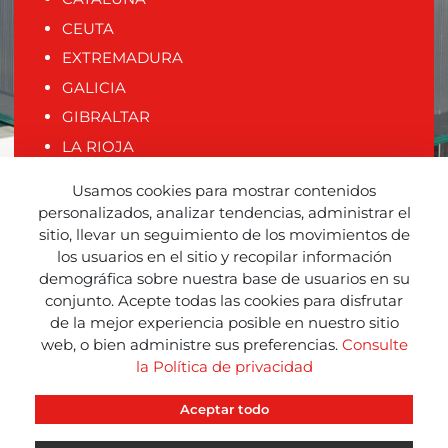
CEUTA
EXTREMADURA
GALICIA
GIBRALTAR
LA RIOJA
MADRID
Usamos cookies para mostrar contenidos
MELILLA
personalizados, analizar tendencias, administrar el
sitio, llevar un seguimiento de los movimientos de
MURCIA
los usuarios en el sitio y recopilar información
NAVARRA
demográfica sobre nuestra base de usuarios en su
PAÍS VASCO
conjunto. Acepte todas las cookies para disfrutar
de la mejor experiencia posible en nuestro sitio
PORTUGAL
web, o bien administre sus preferencias.
Consulte
VALENCIA
la Política de privacidad
Aceptar todo