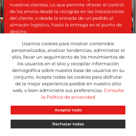
nuestros clientes. Lo que permite ofrecer el control
de los envíos desde la recogida en las instalaciones
del cliente, o desde la entrada de un pedido al
almacén logístico, hasta la entrega en el punto de
destino.
Seguimiento y certificación de
Usamos cookies para mostrar contenidos
entrega/recogida
personalizados, analizar tendencias, administrar el
Información interactiva 24/7/365, con
sitio, llevar un seguimiento de los movimientos de
actualización "on-line"
los usuarios en el sitio y recopilar información
POD – Conforme de Entrega: digital,
demográfica sobre nuestra base de usuarios en su
Integrado
conjunto. Acepte todas las cookies para disfrutar
Transferencias de datos bilateral con clientes,
de la mejor experiencia posible en nuestro sitio
consignatarios, proveedores, puertos,
web, o bien administre sus preferencias.
Consulte
aeropuertos y aduanas.
la Política de privacidad
Aceptar todo
Rechazar todas
CBL
CBL
CBL
INFO
NEWS
RED