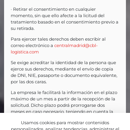
· Retirar el consentimiento en cualquier
momento, sin que ello afecte a la licitud del
tratamiento basado en el consentimiento previo a
su retirada.
Para ejercer tales derechos deben escribir al
correo electrónico a
centralmadrid@cbl-
logistica.com
Se exige acreditar la identidad de la persona que
ejerce sus derechos, mediante el envío de copia
de DNI, NIE, pasaporte o documento equivalente,
por las dos caras.
La empresa le facilitará la información en el plazo
máximo de un mes a partir de la recepción de la
solicitud. Dicho plazo podrá prorrogarse dos
meses en caso necesario, teniendo en cuenta la
complejidad y el número de solicitudes.
Usamos cookies para mostrar contenidos
Vd. podrá presentar reclamación ante la
personalizados, analizar tendencias, administrar el