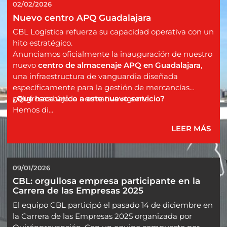
02/02/2026
Nuevo centro APQ Guadalajara
CBL Logística refuerza su capacidad operativa con un
hito estratégico.
Anunciamos oficialmente la inauguración de nuestro
nuevo
centro de almacenaje APQ en Guadalajara
,
una infraestructura de vanguardia diseñada
específicamente para la gestión de mercancías
peligrosas bajo la normativa vigente.
¿Qué hace único a este nuevo servicio?
Hemos di...
LEER MÁS
09/01/2026
CBL: orgullosa empresa participante en la 
Carrera de las Empresas 2025
El equipo CBL participó el pasado 14 de diciembre en
la Carrera de las Empresas 2025 organizada por