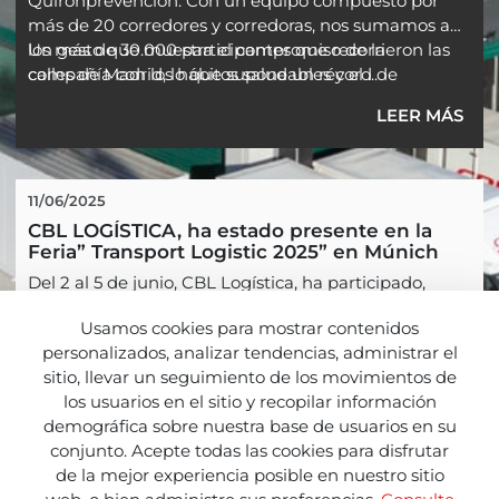
Quirónprevención. Con un equipo compuesto por
más de 20 corredores y corredoras, nos sumamos a
los más de 30.000 participantes que recorrieron las
Un gesto que muestra el compromiso de la
calles de Madrid, lo que supone un récord de
compañía con los hábitos saludables y el ...
participación.
LEER MÁS
11/06/2025
CBL LOGÍSTICA, ha estado presente en la 
Feria” Transport Logistic 2025” en Múnich
Del 2 al 5 de junio, CBL Logística, ha participado,
como expositor, en la Feria Internacional Transport
Usamos cookies para mostrar contenidos
Logistic 2025, dónde se han dado cita 77.000
personalizados, analizar tendencias, administrar el
visitantes profesionales, provenientes de más de 130
sitio, llevar un seguimiento de los movimientos de
países , por lo que se ha confirmado como punto de
LEER MÁS
los usuarios en el sitio y recopilar información
encuentro imprescindible, para las compañías líderes
demográfica sobre nuestra base de usuarios en su
en logística, movilidad, TI y Supply Chain de Europa.
conjunto. Acepte todas las cookies para disfrutar
de la mejor experiencia posible en nuestro sitio
Nuestra valoración final, es ...
Página 1 de 3