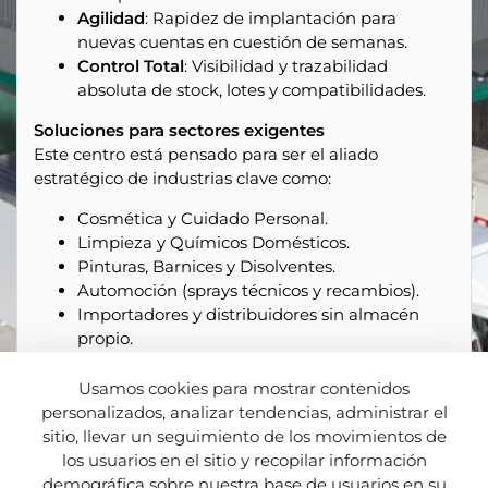
Agilidad
: Rapidez de implantación para
nuevas cuentas en cuestión de semanas.
Control Total
: Visibilidad y trazabilidad
absoluta de stock, lotes y compatibilidades.
Soluciones para sectores exigentes
Este centro está pensado para ser el aliado
estratégico de industrias clave como:
Cosmética y Cuidado Personal.
Limpieza y Químicos Domésticos.
Pinturas, Barnices y Disolventes.
Automoción (sprays técnicos y recambios).
Importadores y distribuidores sin almacén
propio.
Con un
único interlocutor
para todo el proceso
Usamos cookies para mostrar contenidos
(almacenaje, cumplimiento y transporte),
personalizados, analizar tendencias, administrar el
simplificamos tu cadena de suministro con la
sitio, llevar un seguimiento de los movimientos de
máxima seguridad.
los usuarios en el sitio y recopilar información
demográfica sobre nuestra base de usuarios en su