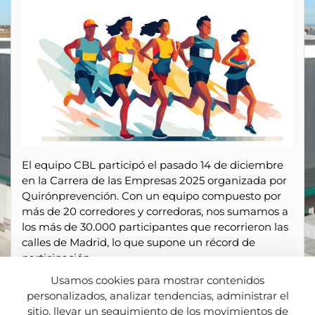
El equipo CBL participó el pasado 14 de diciembre
en la Carrera de las Empresas 2025 organizada por
Quirónprevención. Con un equipo compuesto por
más de 20 corredores y corredoras, nos sumamos a
los más de 30.000 participantes que recorrieron las
calles de Madrid, lo que supone un récord de
participación.
Usamos cookies para mostrar contenidos
Un gesto que muestra el compromiso de la
personalizados, analizar tendencias, administrar el
compañía con los hábitos saludables y el cuidado
sitio, llevar un seguimiento de los movimientos de
de uno mismo como punto de partida básico para