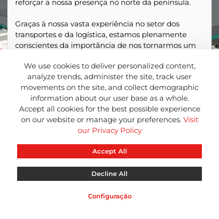
reforçar a nossa presença no norte da península.
Graças à nossa vasta experiência no setor dos
transportes e da logística, estamos plenamente
conscientes da importância de nos tornarmos um
parceiro dos nossos clientes, comprometendo-nos a
We use cookies to deliver personalized content,
garantir que as suas mercadorias sejam entregues
analyze trends, administer the site, track user
a tempo e em perfeito estado.
movements on the site, and collect demographic
information about our user base as a whole.
Accept all cookies for the best possible experience
on our website or manage your preferences.
Visit
our Privacy Policy
Accept All
Decline All
CBL
CBL
CBL
INFO
NEWS
RED
Configuração
Aviso Legal
Política de Privacidade
Política de Cookies
Suport